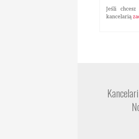
Jeśli chces
kancelarią
za
Kancelari
N