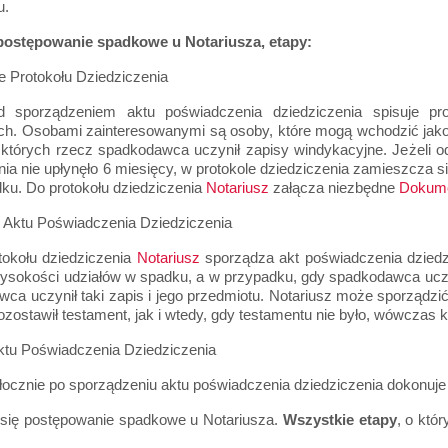
u.
postępowanie spadkowe u Notariusza, etapy:
e Protokołu Dziedziczenia
 sporządzeniem aktu poświadczenia dziedziczenia spisuje pro
ch. Osobami zainteresowanymi są osoby, które mogą wchodzić jako
których rzecz spadkodawca uczynił zapisy windykacyjne. Jeżeli od 
ia nie upłynęło 6 miesięcy, w protokole dziedziczenia zamieszcza 
ku. Do protokołu dziedziczenia
Notariusz
załącza niezbędne
Dokum
 Aktu Poświadczenia Dziedziczenia
tokołu dziedziczenia
Notariusz
sporządza akt poświadczenia dziedzi
ysokości udziałów w spadku, a w przypadku, gdy spadkodawca uczyn
ca uczynił taki zapis i jego przedmiotu. Notariusz może sporządzi
ostawił testament, jak i wtedy, gdy testamentu nie było, wówczas kt
Aktu Poświadczenia Dziedziczenia
łocznie po sporządzeniu aktu poświadczenia dziedziczenia dokonuje
się postępowanie spadkowe u Notariusza.
Wszystkie etapy
, o któ