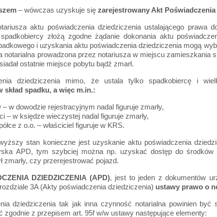
uszem
– wówczas uzyskuje się
zarejestrowany Akt Poświadczenia
tariusza aktu poświadczenia dziedziczenia ustalającego prawa d
spadkobiercy złożą zgodne żądanie dokonania aktu poświadczen
adkowego i uzyskania aktu poświadczenia dziedziczenia mogą wybra
ia notarialna prowadzona przez notariusza w miejscu zamieszkania
siadał ostatnie miejsce pobytu bądź zmarł.
enia dziedziczenia mimo, że ustala tylko spadkobiercę i wi
skład spadku, a więc m.in.:
 w dowodzie rejestracyjnym nadal figuruje zmarły,
i – w księdze wieczystej nadal figuruje zmarły,
ółce z o.o. – właściciel figuruje w KRS.
wyższy stan konieczne jest uzyskanie aktu poświadczenia dziedzi
yska APD, tym szybciej można np. uzyskać dostęp do środków
 zmarły, czy przerejestrować pojazd.
CZENIA DZIEDZICZENIA (APD)
, jest to jeden z dokumentów u
rozdziale 3A (Akty poświadczenia dziedziczenia)
ustawy prawo o no
nia dziedziczenia tak jak inna czynność notarialna powinien być
ć zgodnie z przepisem art. 95f w/w ustawy następujące elementy: