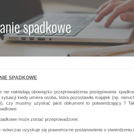
anie spadkowe
NIE SPADKOWE
e nie nakładają obowiązku przeprowadzenia postępowania spadk
sytuacji kiedy umiera osoba, która pozostawiła majątek (np. nier
i), czy musimy uzyskać jakiś dokument to potwierdzający ? Ta
padkowe.
padkowe może zostać przeprowadzone:
– wówczas uzyskuje się prawomocne postanowienie o stwierdzeniu 