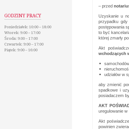
– przed
notari
GODZINY PRACY
Uzyskanie u no
przypadku gdy 
postępowania sp
Poniedziałek: 10:00 – 18:00
to być kancelar
Wtorek: 9:00 – 17:00
której zmarły po
Środa: 9:00 – 17:00
Czwartek: 9:00 – 17:00
Akt poświadcz
Piątek: 9:00 – 16:00
wchodzących w 
samochodów –
nieruchomośc
udziałów w sp
aby zmienić po
spadkowe i uz
posiadaczem był
AKT POŚWIAD
uregulowanie w 
Akt poświadcze
powinien zwiera