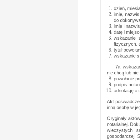
dzień, miesi
imię, nazwis
do dokonywan
imię i nazw
datę i miejs
wskazanie s
fizycznych, 
tytuł powoła
wskazanie sp
7a. wskazanie 
nie chcą lub ni
powołanie pr
podpis notar
adnotację o d
Akt poświadczen
inną osobę w je
Oryginały aktów
notarialnej. Do
wieczystych s
gospodarczej.
S