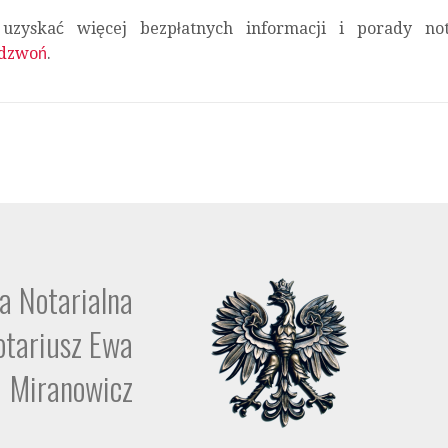
z uzyskać więcej bezpłatnych informacji i porady no
dzwoń
.
a Notarialna
otariusz Ewa
Miranowicz