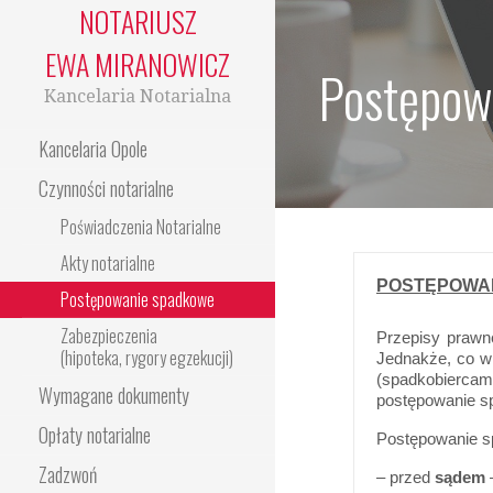
NOTARIUSZ
EWA MIRANOWICZ
Postępow
Kancelaria Notarialna
Kancelaria Opole
Czynności notarialne
Poświadczenia Notarialne
Akty notarialne
POSTĘPOWA
Postępowanie spadkowe
Zabezpieczenia
Przepisy prawn
(hipoteka, rygory egzekucji)
Jednakże, co w 
(spadkobiercam
Wymagane dokumenty
postępowanie s
Opłaty notarialne
Postępowanie s
Zadzwoń
– przed
sądem