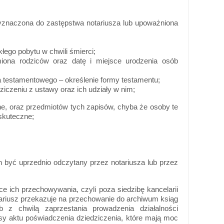
a wyznaczona do zastępstwa notariusza lub upoważniona
łego pobytu w chwili śmierci;
iona rodziców oraz datę i miejsce urodzenia osób
ia testamentowego – określenie formy testamentu;
iczeniu z ustawy oraz ich udziały w nim;
, oraz przedmiotów tych zapisów, chyba że osoby te
skuteczne;
n być uprzednio odczytany przez notariusza lub przez
 ich przechowywania, czyli poza siedzibę kancelarii
tariusz przekazuje na przechowanie do archiwum ksiąg
 z chwilą zaprzestania prowadzenia działalności
y aktu poświadczenia dziedziczenia, które mają moc