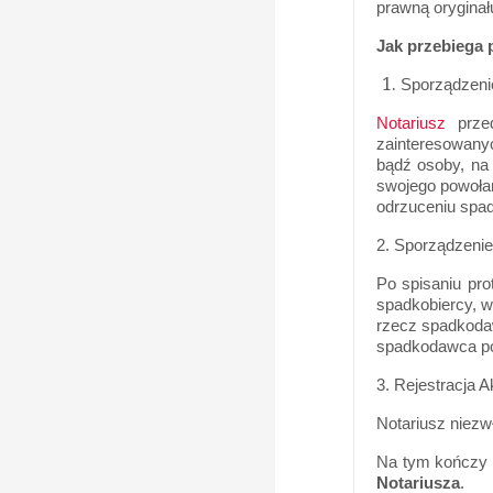
prawną oryginał
Jak przebiega 
Sporządzeni
Notariusz
przed
zainteresowany
bądź osoby, na 
swojego powołan
odrzuceniu spad
2. Sporządzenie
Po spisaniu pro
spadkobiercy, w
rzecz spadkodaw
spadkodawca poz
3. Rejestracja 
Notariusz niezw
Na tym kończy 
Notariusza
.