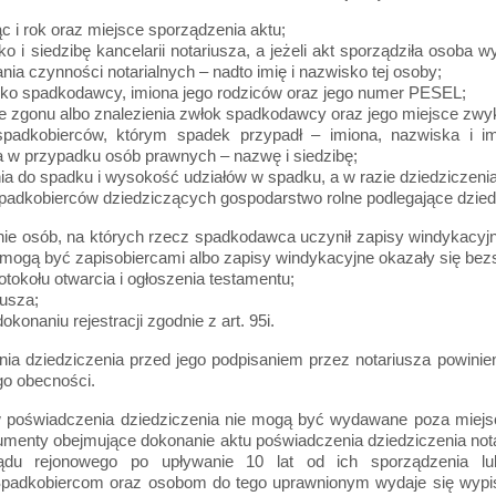
ąc i rok oraz miejsce sporządzenia aktu;
ko i siedzibę kancelarii notariusza, a jeżeli akt sporządziła osob
ia czynności notarialnych – nadto imię i nazwisko tej osoby;
isko spadkodawcy, imiona jego rodziców oraz jego numer PESEL;
ce zgonu albo znalezienia zwłok spadkodawcy oraz jego miejsce zwyk
padkobierców, którym spadek przypadł – imiona, nazwiska i im
a w przypadku osób prawnych – nazwę i siedzibę;
nia do spadku i wysokość udziałów w spadku, a w razie dziedziczen
adkobierców dziedziczących gospodarstwo rolne podlegające dziedz
osób, na których rzecz spadkodawca uczynił zapisy windykacyjne
e mogą być zapisobiercami albo zapisy windykacyjne okazały się bez
otokołu otwarcia i ogłoszenia testamentu;
iusza;
okonaniu rejestracji zgodnie z art. 95i.
ia dziedziczenia przed jego podpisaniem przez notariusza powinie
go obecności.
 poświadczenia dziedziczenia nie mogą być wydawane poza miejsce
kumenty obejmujące dokonanie aktu poświadczenia dziedziczenia no
ądu rejonowego po upływanie 10 lat od ich sporządzenia lub
padkobiercom oraz osobom do tego uprawnionym wydaje się wypis