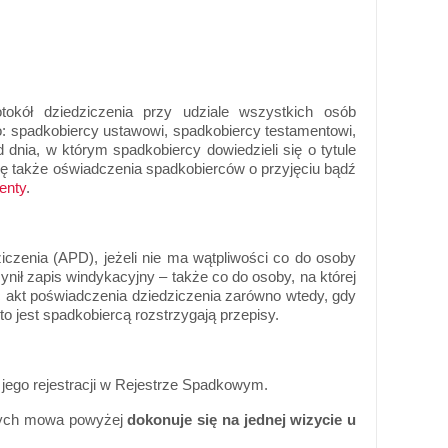
tokół dziedziczenia przy udziale wszystkich osób
: spadkobiercy ustawowi, spadkobiercy testamentowi,
dnia, w którym spadkobiercy dowiedzieli się o tytule
się także oświadczenia spadkobierców o przyjęciu bądź
enty
.
czenia (APD), jeżeli nie ma wątpliwości co do osoby
ił zapis windykacyjny – także co do osoby, na której
ć akt poświadczenia dziedziczenia zarówno wtedy, gdy
o jest spadkobiercą rozstrzygają przepisy.
 jego rejestracji w Rejestrze Spadkowym.
rych mowa powyżej
dokonuje się na jednej wizycie u