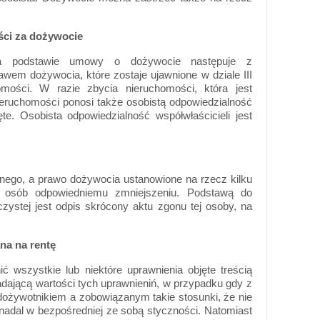
ści za dożywocie
 na podstawie umowy o dożywocie następuje z
em dożywocia, które zostaje ujawnione w dziale III
omości. W razie zbycia nieruchomości, która jest
eruchomości ponosi także osobistą odpowiedzialność
. Osobista odpowiedzialność współwłaścicieli jest
nego, a prawo dożywocia ustanowione na rzecz kilku
h osób odpowiedniemu zmniejszeniu. Podstawą do
czystej jest odpis skrócony aktu zgonu tej osoby, na
a na rentę
 wszystkie lub niektóre uprawnienia objęte treścią
dającą wartości tych uprawnieniń, w przypadku gdy z
ożywotnikiem a zobowiązanym takie stosunki, że nie
adal w bezpośredniej ze sobą styczności. Natomiast