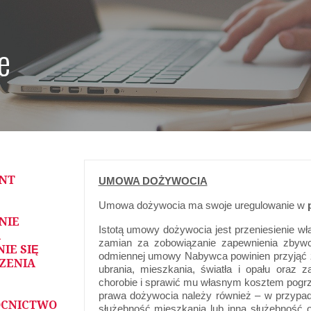
e
NT
UMOWA DOŻYWOCIA
Umowa dożywocia ma swoje uregulowanie w
NIE
Istotą umowy dożywocia jest przeniesienie w
A
zamian za zobowiązanie zapewnienia zbywc
IE SIĘ
odmiennej umowy Nabywca powinien przyjąć 
ZENIA
ubrania, mieszkania, światła i opału oraz
chorobie i sprawić mu własnym kosztem pogr
prawa dożywocia należy również – w przypad
CNICTWO
służebność mieszkania lub inna służebność 