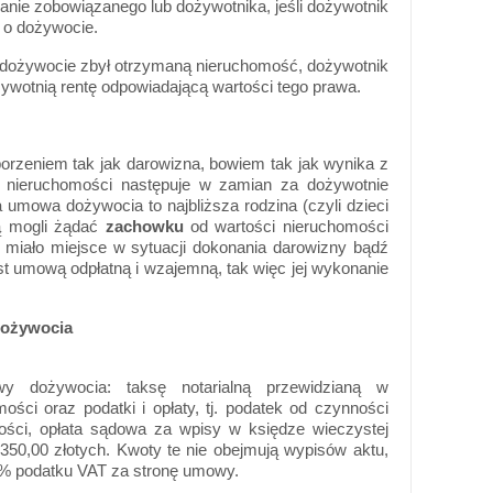
ie zobowiązanego lub dożywotnika, jeśli dożywotnik
 o dożywocie.
 dożywocie zbył otrzymaną nieruchomość, dożywotnik
otnią rentę odpowiadającą wartości tego prawa.
rzeniem tak jak darowizna, bowiem tak jak wynika z
i nieruchomości następuje w zamian za dożywotnie
a umowa dożywocia to najbliższa rodzina (czyli dzieci
ą mogli żądać
zachowku
od wartości nieruchomości
o miało miejsce w sytuacji dokonania darowizny bądź
t umową odpłatną i wzajemną, tak więc jej wykonanie
dożywocia
y dożywocia: taksę notarialną przewidzianą w
ości oraz podatki i opłaty, tj. podatek od czynności
ości, opłata sądowa za wpisy w księdze wieczystej
50,00 złotych. Kwoty te nie obejmują wypisów aktu,
23% podatku VAT za stronę umowy.