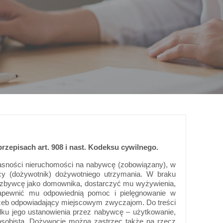
przepisach art. 908 i nast. Kodeksu cywilnego.
łasności nieruchomości na nabywcę (zobowiązany), w
y (dożywotnik) dożywotniego utrzymania. W braku
zbywcę jako domownika, dostarczyć mu wyżywienia,
 zapewnić mu odpowiednią pomoc i pielęgnowanie w
zeb odpowiadający miejscowym zwyczajom. Do treści
ku jego ustanowienia przez nabywcę – użytkowanie,
osobista. Dożywocie można zastrzec także na rzecz