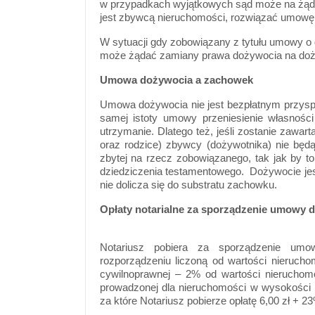
w przypadkach wyjątkowych sąd może na żądan
jest zbywcą nieruchomości, rozwiązać umowę
W sytuacji gdy zobowiązany z tytułu umowy o
może żądać zamiany prawa dożywocia na dożyw
Umowa dożywocia a zachowek
Umowa dożywocia nie jest bezpłatnym przyspo
samej istoty umowy przeniesienie własnośc
utrzymanie. Dlatego też, jeśli zostanie zawart
oraz rodzice) zbywcy (dożywotnika) nie będ
zbytej na rzecz zobowiązanego, tak jak by t
dziedziczenia testamentowego. Dożywocie jes
nie dolicza się do substratu zachowku.
Opłaty notarialne za sporządzenie umowy 
Notariusz pobiera za sporządzenie umow
rozporządzeniu liczoną od wartości nieruchom
cywilnoprawnej – 2% od wartości nieruchom
prowadzonej dla nieruchomości w wysokości 3
za które Notariusz pobierze opłatę 6,00 zł + 