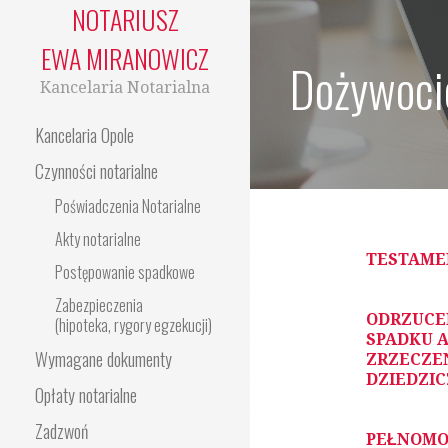
NOTARIUSZ
EWA MIRANOWICZ
Dożywoci
Kancelaria Notarialna
Kancelaria Opole
Czynności notarialne
Poświadczenia Notarialne
Akty notarialne
TESTAME
Postępowanie spadkowe
Zabezpieczenia
ODRZUCE
(hipoteka, rygory egzekucji)
SPADKU 
Wymagane dokumenty
ZRZECZEN
DZIEDZIC
Opłaty notarialne
Zadzwoń
PEŁNOMO