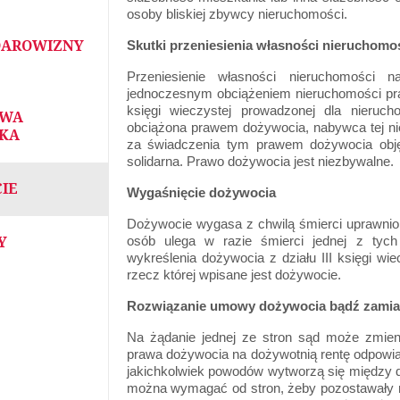
osoby bliskiej zbywcy nieruchomości.
DAROWIZNY
Skutki przeniesienia własności nieruchomo
Przeniesienie własności nieruchomości
jednoczesnym obciążeniem nieruchomości praw
księgi wieczystej prowadzonej dla nieruch
OWA
obciążona prawem dożywocia, nabywca tej ni
KA
za świadczenia tym prawem dożywocia objęte
solidarna. Prawo dożywocia jest niezbywalne.
IE
Wygaśnięcie dożywocia
Dożywocie wygasa z chwilą śmierci uprawnio
osób ulega w razie śmierci jednej z tyc
Y
wykreślenia dożywocia z działu III księgi wie
rzecz której wpisane jest dożywocie.
Rozwiązanie umowy dożywocia bądź zamian
Na żądanie jednej ze stron sąd może zmienić
prawa dożywocia na dożywotnią rentę odpowia
jakichkolwiek powodów wytworzą się między d
można wymagać od stron, żeby pozostawały n