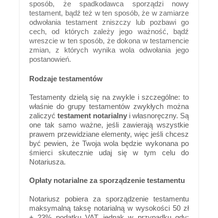
sposób, że spadkodawca sporządzi nowy
testament, bądź też w ten sposób, że w zamiarze
odwołania testament zniszczy lub pozbawi go
cech, od których zależy jego ważność, bądź
wreszcie w ten sposób, że dokona w testamencie
zmian, z których wynika wola odwołania jego
postanowień.
Rodzaje testamentów
Testamenty dzielą się na zwykle i szczególne: to
właśnie do grupy testamentów zwykłych można
zaliczyć
testament notarialny
i własnoręczny. Są
one tak samo ważne, jeśli zawierają wszystkie
prawem przewidziane elementy, więc jeśli chcesz
być pewien, że Twoja wola będzie wykonana po
śmierci skutecznie udaj się w tym celu do
Notariusza.
Opłaty notarialne za sporządzenie testamentu
Notariusz pobiera za sporządzenie testamentu
maksymalną taksę notarialną w wysokości 50 zł
+ 23% podatku VAT, jednak w przypadku gdy: